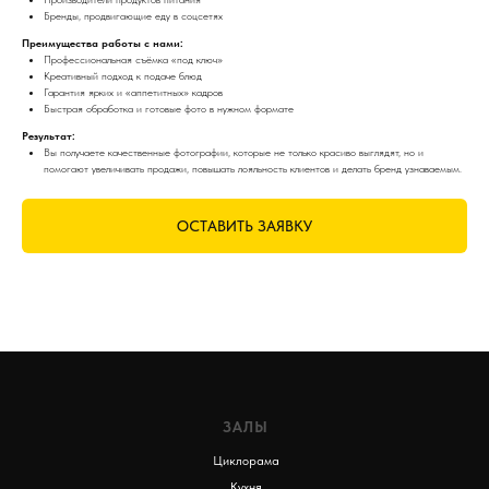
Бренды, продвигающие еду в соцсетях
Преимущества работы с нами:
Профессиональная съёмка «под ключ»
Креативный подход к подаче блюд
Гарантия ярких и «аппетитных» кадров
Быстрая обработка и готовые фото в нужном формате
Результат:
Вы получаете качественные фотографии, которые не только красиво выглядят, но и
помогают увеличивать продажи, повышать лояльность клиентов и делать бренд узнаваемым.
ОСТАВИТЬ ЗАЯВКУ
ЗАЛЫ
Циклорама
Кухня