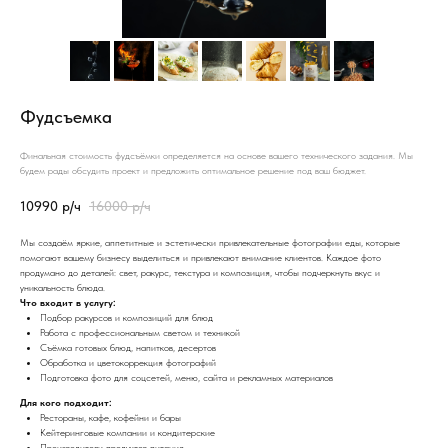
Фудсъемка
Финальная стоимость фудсъёмки определяется на основе вашего технического задания. Мы
будем рады обсудить проект и предложить оптимальное решение под ваш бюджет.
10990
р/ч
16000
р/ч
Мы создаём яркие, аппетитные и эстетически привлекательные фотографии еды, которые
помогают вашему бизнесу выделиться и привлекают внимание клиентов. Каждое фото
продумано до деталей: свет, ракурс, текстура и композиция, чтобы подчеркнуть вкус и
уникальность блюда.
Что входит в услугу:
Подбор ракурсов и композиций для блюд
Работа с профессиональным светом и техникой
Съёмка готовых блюд, напитков, десертов
Обработка и цветокоррекция фотографий
Подготовка фото для соцсетей, меню, сайта и рекламных материалов
Для кого подходит:
Рестораны, кафе, кофейни и бары
Кейтеринговые компании и кондитерские
Производители продуктов питания